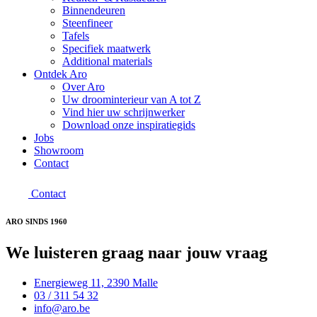
Binnendeuren
Steenfineer
Tafels
Specifiek maatwerk
Additional materials
Ontdek Aro
Over Aro
Uw droominterieur van A tot Z
Vind hier uw schrijnwerker
Download onze inspiratiegids
Jobs
Showroom
Contact
Contact
ARO SINDS 1960
We luisteren graag
naar jouw vraag
Energieweg 11, 2390 Malle
03 / 311 54 32
info@aro.be