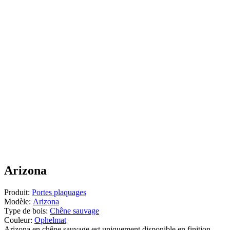
Arizona
Produit:
Portes plaquages
Modèle:
Arizona
Type de bois:
Chêne sauvage
Couleur:
Ophelmat
Arizona en chêne sauvage est uniquement disponible en finition