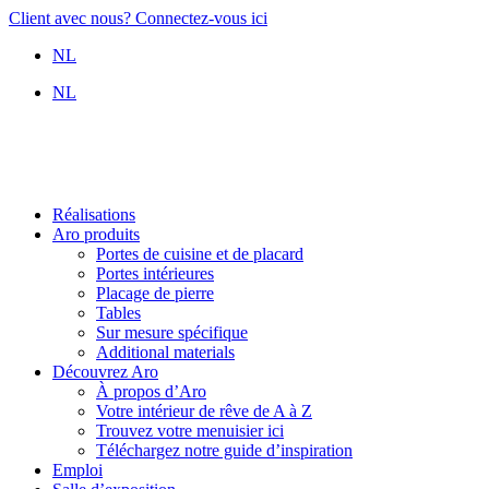
Aller
Client avec nous? Connectez-vous ici
au
NL
contenu
NL
Réalisations
Aro produits
Portes de cuisine et de placard
Portes intérieures
Placage de pierre
Tables
Sur mesure spécifique
Additional materials
Découvrez Aro
À propos d’Aro
Votre intérieur de rêve de A à Z
Trouvez votre menuisier ici
Téléchargez notre guide d’inspiration
Emploi