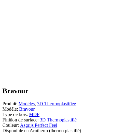
Bravour
Produit:
Modèles
,
3D Thermoplastifiée
Modèle:
Bravour
Type de bois:
MDF
Finition de surface:
3D Thermoplastifié
Couleur:
Asgrijs Perfect Feel
Disponible en Arotherm (thermo plastifié)