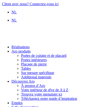
Aller
Client avec nous? Connectez-vous ici
au
NL
contenu
NL
Réalisations
Aro produits
Portes de cuisine et de placard
Portes intérieures
Placage de pierre
Tables
Sur mesure spécifique
Additional materials
Découvrez Aro
À propos d’Aro
Votre intérieur de rêve de A à Z
Trouvez votre menuisier ici
Téléchargez notre guide d’inspiration
Emploi