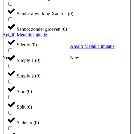
Semio: afwerking Xanto 2
(
0
)
Semio: zonder groeven
(
0
)
Amalfi Metallic imitatie
Silerno
(
0
)
Amalfi Metallic imitatie
New
New
Simply 1
(
0
)
Simply 2
(
0
)
Sion
(
0
)
Split
(
0
)
Staldeur
(
0
)