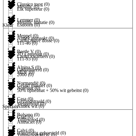
Classico toog
(
0
)
Metallic
(
0
)
Eik superieur
(
0
)
Lemmer
(
0
)
Metallic imitatie
(
0
)
Esdoorn
(
0
)
Kleur
Meppel
(
0
)
Antiek gemaakt
(
0
)
Lariks halve dosse
(
0
)
111-46
(
0
)
Beetle V
(
0
)
3D Laminaat
(
0
)
Lariks kwartiers
(
0
)
111-93
(
0
)
Alpina S
(
0
)
Gedoubleerd
(
0
)
MDF
(
0
)
2000
(
0
)
Normandië
(
0
)
Gelakt massief
(
0
)
Notelaar
(
0
)
50% ophelmat + 50% wit gebeitst
(
0
)
Casa
(
0
)
Gezandstraald
(
0
)
Steigerhout
(
0
)
Antiek wit
(
0
)
Specials
Bolsano
(
0
)
Glad
(
0
)
Tulipwood
(
0
)
Antraciet
(
0
)
Calvi
(
0
)
Handmatig geborsteld
(
0
)
Tulipwood/MDF
(
0
)