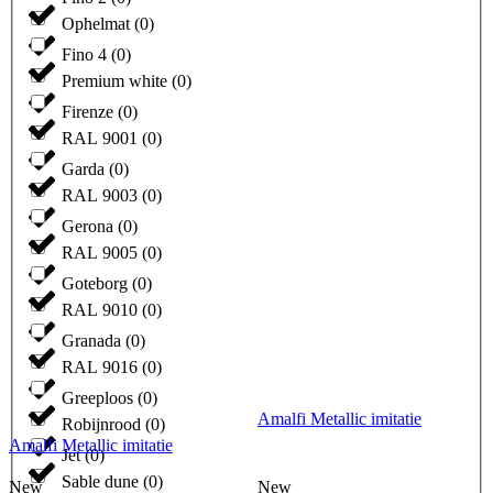
Ophelmat
(
0
)
Fino 4
(
0
)
Premium white
(
0
)
Firenze
(
0
)
RAL 9001
(
0
)
Garda
(
0
)
RAL 9003
(
0
)
Gerona
(
0
)
RAL 9005
(
0
)
Goteborg
(
0
)
RAL 9010
(
0
)
Granada
(
0
)
RAL 9016
(
0
)
Greeploos
(
0
)
Amalfi Metallic imitatie
Robijnrood
(
0
)
Amalfi Metallic imitatie
Jet
(
0
)
Sable dune
(
0
)
New
New