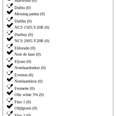
Matvernis
(
0
)
Dubio
(
0
)
Messing patina
(
0
)
Dublin
(
0
)
NCS 1505-Y20R
(
0
)
Durbuy
(
0
)
NCS 2005-Y20R
(
0
)
Eldorado
(
0
)
Noir de lune
(
0
)
Elysee
(
0
)
Notelaardonker
(
0
)
Everton
(
0
)
Notelaarkleur
(
0
)
Fermette
(
0
)
Olie white 5%
(
0
)
Fino 1
(
0
)
Olijfgroen
(
0
)
Fino 2
(
0
)