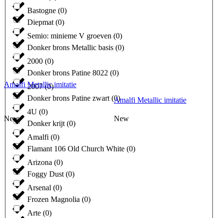
Bastogne
(
0
)
Diepmat
(
0
)
Semio: minieme V groeven
(
0
)
Donker brons Metallic basis
(
0
)
2000
(
0
)
Donker brons Patine 8022
(
0
)
Amalfi Metallic imitatie
2007
(
0
)
Donker brons Patine zwart
(
0
)
Amalfi Metallic imitatie
4U
(
0
)
New
New
Donker krijt
(
0
)
Amalfi
(
0
)
Flamant 106 Old Church White
(
0
)
Arizona
(
0
)
Foggy Dust
(
0
)
Arsenal
(
0
)
Frozen Magnolia
(
0
)
Arte
(
0
)