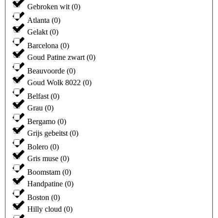
Gebroken wit
(
0
)
Atlanta
(
0
)
Gelakt
(
0
)
Barcelona
(
0
)
Goud Patine zwart
(
0
)
Beauvoorde
(
0
)
Goud Wolk 8022
(
0
)
Belfast
(
0
)
Grau
(
0
)
Bergamo
(
0
)
Grijs gebeitst
(
0
)
Bolero
(
0
)
Gris muse
(
0
)
Boomstam
(
0
)
Handpatine
(
0
)
Boston
(
0
)
Hilly cloud
(
0
)