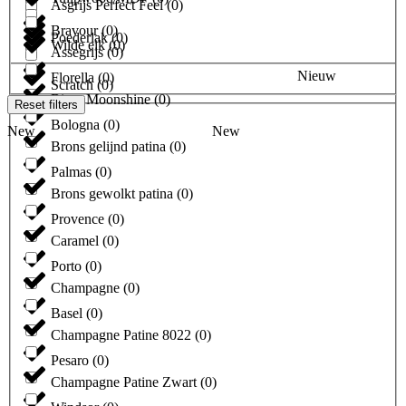
Asgrijs Perfect Feel
(
0
)
Bravour
(
0
)
Poederlak
(
0
)
Wilde eik
(
0
)
Assegrijs
(
0
)
Nieuw
Florella
(
0
)
Scratch
(
0
)
Bitter Moonshine
(
0
)
Reset filters
Bologna
(
0
)
New
New
Brons gelijnd patina
(
0
)
Palmas
(
0
)
Brons gewolkt patina
(
0
)
Provence
(
0
)
Caramel
(
0
)
Porto
(
0
)
Champagne
(
0
)
Basel
(
0
)
Champagne Patine 8022
(
0
)
Pesaro
(
0
)
Champagne Patine Zwart
(
0
)