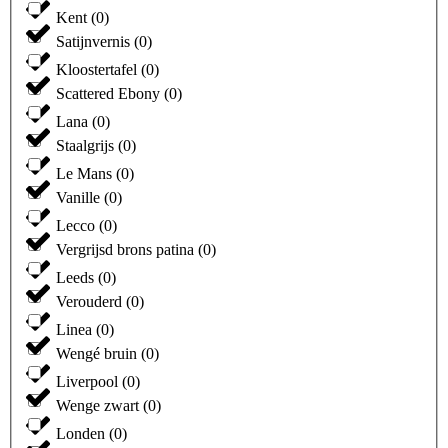
Kent
(
0
)
Satijnvernis
(
0
)
Kloostertafel
(
0
)
Scattered Ebony
(
0
)
Lana
(
0
)
Staalgrijs
(
0
)
Le Mans
(
0
)
Vanille
(
0
)
Lecco
(
0
)
Vergrijsd brons patina
(
0
)
Leeds
(
0
)
Verouderd
(
0
)
Linea
(
0
)
Wengé bruin
(
0
)
Liverpool
(
0
)
Wenge zwart
(
0
)
Londen
(
0
)