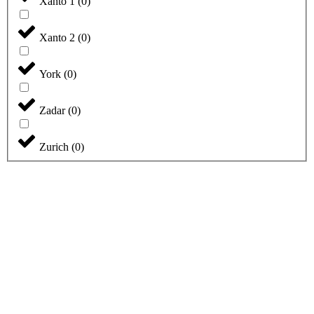
Xanto 1
(
0
)
Xanto 2
(
0
)
York
(
0
)
Zadar
(
0
)
Zurich
(
0
)