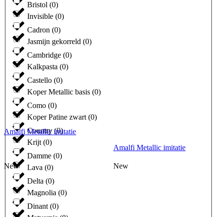
Bristol
(
0
)
Invisible
(
0
)
Cadron
(
0
)
Jasmijn gekorreld
(
0
)
Cambridge
(
0
)
Kalkpasta
(
0
)
Castello
(
0
)
Koper Metallic basis
(
0
)
Como
(
0
)
Koper Patine zwart
(
0
)
Country
(
0
)
Amalfi Metallic imitatie
Krijt
(
0
)
Amalfi Metallic imitatie
Damme
(
0
)
New
New
Lava
(
0
)
Delta
(
0
)
Magnolia
(
0
)
Dinant
(
0
)