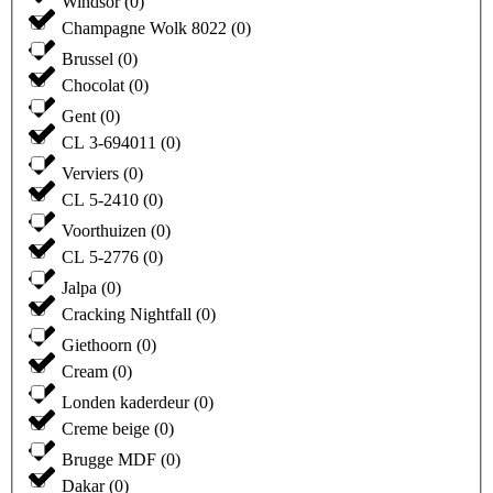
Windsor
(
0
)
Champagne Wolk 8022
(
0
)
Brussel
(
0
)
Chocolat
(
0
)
Gent
(
0
)
CL 3-694011
(
0
)
Verviers
(
0
)
CL 5-2410
(
0
)
Voorthuizen
(
0
)
CL 5-2776
(
0
)
Jalpa
(
0
)
Cracking Nightfall
(
0
)
Giethoorn
(
0
)
Cream
(
0
)
Londen kaderdeur
(
0
)
Creme beige
(
0
)
Brugge MDF
(
0
)
Dakar
(
0
)