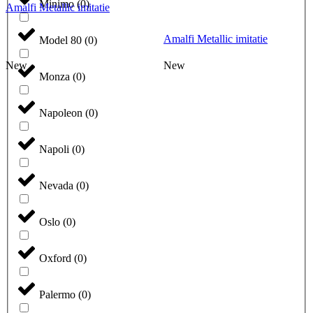
Minimo
(
0
)
Amalfi Metallic imitatie
Amalfi Metallic imitatie
Model 80
(
0
)
New
New
Monza
(
0
)
Napoleon
(
0
)
Napoli
(
0
)
Nevada
(
0
)
Oslo
(
0
)
Oxford
(
0
)
Palermo
(
0
)