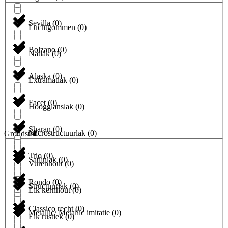
Sevilla
(
0
)
Luchtgommen
(
0
)
Bolzano
(
0
)
Natlak
(
0
)
Alaska
(
0
)
Extramatlak
(
0
)
Facet
(
0
)
Hoogglanslak
(
0
)
Sharan
(
0
)
Microstructuurlak
(
0
)
Grondstof
Trio
(
0
)
Satijnlak
(
0
)
Vurenhout
(
0
)
Rondo
(
0
)
Structuurlak
(
0
)
Eik kernhout
(
0
)
Classico recht
(
0
)
Metallic/ Metallic imitatie
(
0
)
Eik rustiek
(
0
)