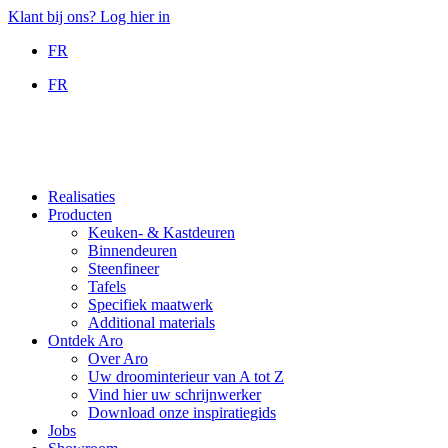
Ga
Klant bij ons? Log hier in
naar
FR
de
inhoud
FR
Realisaties
Producten
Keuken- & Kastdeuren
Binnendeuren
Steenfineer
Tafels
Specifiek maatwerk
Additional materials
Ontdek Aro
Over Aro
Uw droominterieur van A tot Z
Vind hier uw schrijnwerker
Download onze inspiratiegids
Jobs