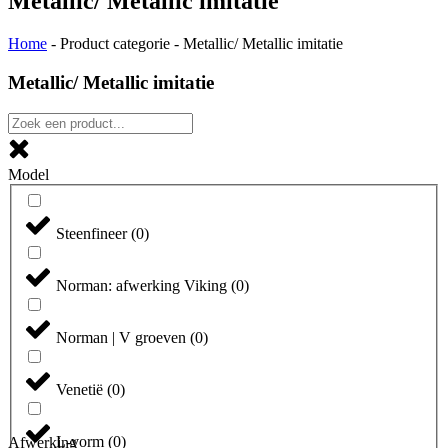
Metallic/ Metallic imitatie
Home
-
Product categorie
-
Metallic/ Metallic imitatie
Metallic/ Metallic imitatie
Model
Steenfineer
(
0
)
Norman: afwerking Viking
(
0
)
Norman | V groeven
(
0
)
Venetië
(
0
)
L-vorm
(
0
)
Afwerking