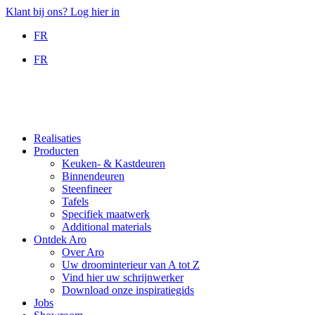
Ga
Klant bij ons? Log hier in
naar
FR
de
inhoud
FR
Realisaties
Producten
Keuken- & Kastdeuren
Binnendeuren
Steenfineer
Tafels
Specifiek maatwerk
Additional materials
Ontdek Aro
Over Aro
Uw droominterieur van A tot Z
Vind hier uw schrijnwerker
Download onze inspiratiegids
Jobs