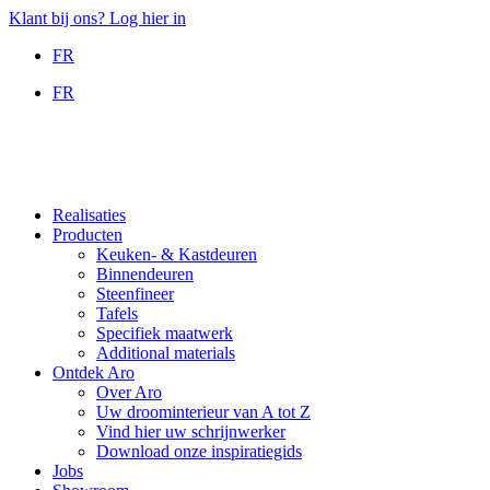
Ga
Klant bij ons? Log hier in
naar
FR
de
inhoud
FR
Realisaties
Producten
Keuken- & Kastdeuren
Binnendeuren
Steenfineer
Tafels
Specifiek maatwerk
Additional materials
Ontdek Aro
Over Aro
Uw droominterieur van A tot Z
Vind hier uw schrijnwerker
Download onze inspiratiegids
Jobs